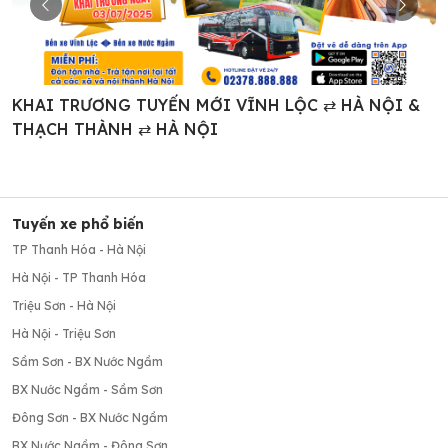
E
KHAI TRƯƠNG TUYẾN MỚI VĨNH LỘC ⇄ HÀ NỘI &
V
THẠCH THÀNH ⇄ HÀ NỘI
K
k
Tuyến xe phổ biến
TP Thanh Hóa - Hà Nội
Hà Nội - TP Thanh Hóa
Triệu Sơn - Hà Nội
Hà Nội - Triệu Sơn
Sầm Sơn - BX Nước Ngầm
BX Nước Ngầm - Sầm Sơn
Đông Sơn - BX Nước Ngầm
BX Nước Ngầm - Đông Sơn