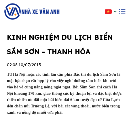
KINH NGHIỆM DU LỊCH BIỂN
SẦM SƠN - THANH HÓA
02:08 10/07/2015
Từ Hà Nội hoặc các tỉnh lân cận phía Bắc thì du lịch Sầm Sơn là
một lựa chọn rất hợp lý cho việc nghỉ dưỡng tắm biển khi trời
vào hè vô cùng nắng nóng ngột ngạt. Bởi Sầm Sơn chỉ cách Hà
Nội khoảng 170 km, giao thông cực kỳ thuận lợi và đặc biệt được
thiên nhiên ưu đãi một bãi biển dài 6 km tuyệt đẹp từ Cửa Lạch
đến chân núi Trường Lệ, với bãi cát vàng thoải, nước biển trong
xanh và nồng độ muối vừa phải.