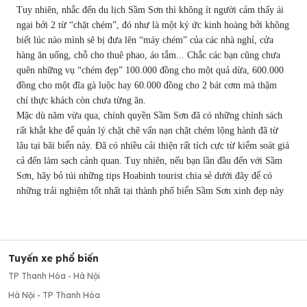
Tuy nhiên, nhắc đến du lịch Sầm Sơn thì không ít người cảm thấy ái
ngại bởi 2 từ “chặt chém”, đó như là một ký ức kinh hoàng bởi không
biết lúc nào mình sẽ bị đưa lên “máy chém” của các nhà nghỉ, cửa
hàng ăn uống, chỗ cho thuê phao, áo tắm... Chắc các bạn cũng chưa
quên những vụ “chém đẹp” 100.000 đồng cho một quả dừa, 600.000
đồng cho một đĩa gà luộc hay 60.000 đồng cho 2 bát cơm mà thậm
chí thực khách còn chưa từng ăn.
Mặc dù năm vừa qua, chính quyền Sầm Sơn đã có những chính sách
rất khắt khe để quản lý chặt chẽ vấn nạn chặt chém lộng hành đã từ
lâu tại bãi biển này. Đã có nhiều cải thiện rất tích cực từ kiểm soát giá
cả đến làm sạch cảnh quan. Tuy nhiên, nếu bạn lần đầu đến với Sầm
Sơn, hãy bỏ túi những tips Hoabinh tourist chia sẻ dưới đây để có
những trải nghiệm tốt nhất tại thành phố biển Sầm Sơn xinh đẹp này
Tuyến xe phổ biến
TP Thanh Hóa - Hà Nội
Hà Nội - TP Thanh Hóa