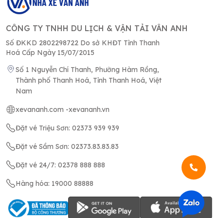
CÔNG TY TNHH DU LỊCH & VẬN TẢI VÂN ANH
Số ĐKKD 2802298722 Do sở KHĐT Tỉnh Thanh
Hoá Cấp Ngày 15/07/2015
Số 1 Nguyễn Chí Thanh, Phường Hàm Rồng,
Thành phố Thanh Hoá, Tỉnh Thanh Hoá, Việt
Nam
xevananh.com -
xevananh.vn
Đặt vé Triệu Sơn: 02373 939 939
Đặt vé Sầm Sơn: 02373.83.83.83
Đặt vé 24/7: 02378 888 888
Hàng hóa: 19000 88888